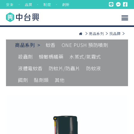
安全 ． 品質 ． 制度 ． 創新
商品系列
找品牌
商品系列 >
蚊香
ONE PUSH 預防噴劑
殺蟲劑
蟑螂螞蟻藥
水蒸式/氣霧式
液體電蚊香
防蚊片/防蟲片
防蚊液
餌劑
黏劑類
其他