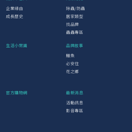
企業緣由
除蟲/防蟲
成長歷史
居家類型
找品牌
蟲蟲專區
生活小常識
品牌故事
鱷魚
必安住
花之鄉
官方購物網
最新消息
活動訊息
影音專區