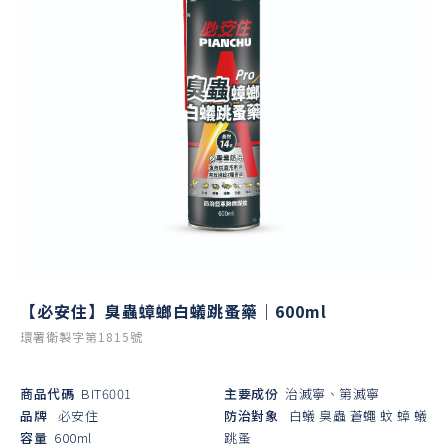
【必安住】臭蟲蟑螂白蟻跳蚤藥｜600ml
環署衛製字第1815號
商品代碼
BIT6001
主要成份
治滅寧、第滅寧
品牌
必安住
防治對象
白蟻
臭蟲
蒼蠅
蚊
蟑
蟻
容量
600ml
跳蚤