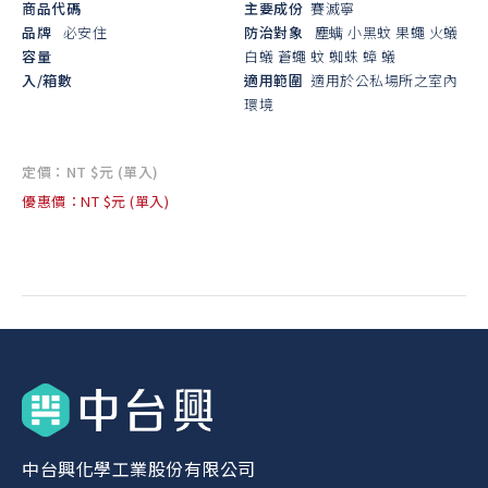
商品代碼
主要成份
賽滅寧
品牌
必安住
防治對象
塵螨
小黑蚊
果蠅
火蟻
容量
白蟻
蒼蠅
蚊
蜘蛛
蟑
蟻
入/箱數
適用範圍
適用於公私場所之室內
環境
定價：NT $元 (單入)
優惠價：NT $元 (單入)
中台興化學工業股份有限公司