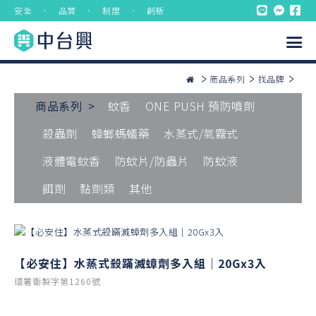
安全 ． 品質 ． 制度 ． 創新
商品系列
找品牌
商品系列 >
蚊香
ONE PUSH 預防噴劑
殺蟲劑
蟑螂螞蟻藥
水蒸式/氣霧式
液體電蚊香
防蚊片/防蟲片
防蚊液
餌劑
黏劑類
其他
【必安住】水蒸式殺蹣滅蟑劑多入組｜20Gx3入
環署衛製字第1260號