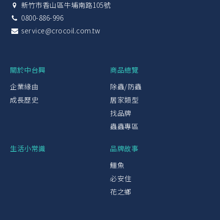
新竹市香山區牛埔南路105號
0800-886-996
service@crocoil.com.tw
關於中台興
商品總覽
企業緣由
除蟲/防蟲
成長歷史
居家類型
找品牌
蟲蟲專區
生活小常識
品牌故事
鱷魚
必安住
花之鄉