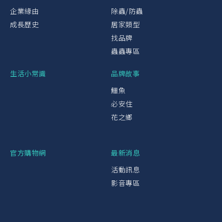
企業緣由
除蟲/防蟲
成長歷史
居家類型
找品牌
蟲蟲專區
生活小常識
品牌故事
鱷魚
必安住
花之鄉
官方購物網
最新消息
活動訊息
影音專區