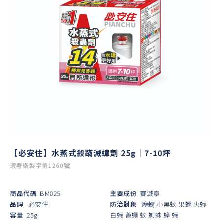
【必安住】水蒸式殺蹣滅蟑劑 25g｜7-10坪
環署衛製字第1260號
商品代碼
BM025
主要成份
賽滅寧
品牌
必安住
防治對象
塵螨
小黑蚊
果蠅
火蟻
容量
25g
白蟻
蒼蠅
蚊
蜘蛛
蟑
蟻