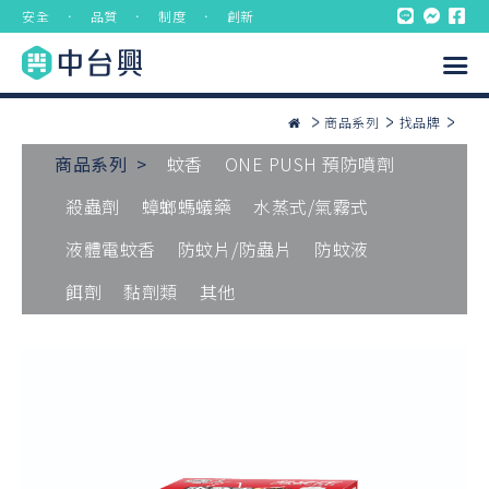
安全 ． 品質 ． 制度 ． 創新
商品系列
找品牌
商品系列 >
蚊香
ONE PUSH 預防噴劑
殺蟲劑
蟑螂螞蟻藥
水蒸式/氣霧式
液體電蚊香
防蚊片/防蟲片
防蚊液
餌劑
黏劑類
其他