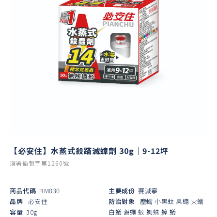
【必安住】水蒸式殺蹣滅蟑劑 30g｜9-12坪
環署衛製字第1260號
商品代碼
BM030
主要成份
賽滅寧
品牌
必安住
防治對象
塵螨
小黑蚊
果蠅
火蟻
容量
30g
白蟻
蒼蠅
蚊
蜘蛛
蟑
蟻