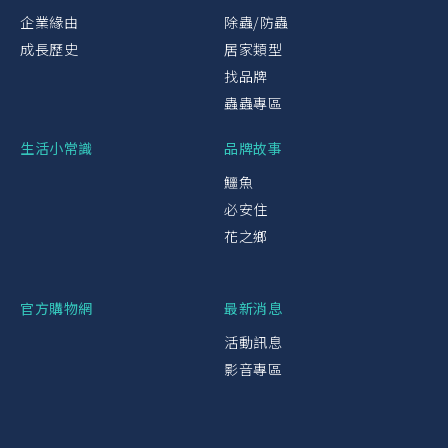
企業緣由
除蟲/防蟲
成長歷史
居家類型
找品牌
蟲蟲專區
生活小常識
品牌故事
鱷魚
必安住
花之鄉
官方購物網
最新消息
活動訊息
影音專區