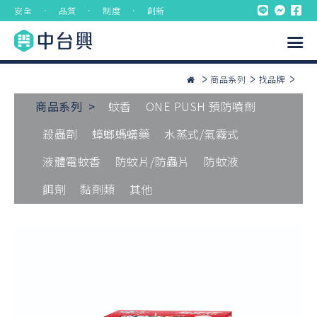
安全 ． 品質 ． 制度 ． 創新
商品系列
找品牌
商品系列 >
蚊香
ONE PUSH 預防噴劑
殺蟲劑
蟑螂螞蟻藥
水蒸式/氣霧式
液體電蚊香
防蚊片/防蟲片
防蚊液
餌劑
黏劑類
其他