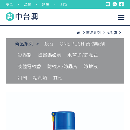
安全 ． 品質 ． 制度 ． 創新
商品系列
找品牌
商品系列 >
蚊香
ONE PUSH 預防噴劑
殺蟲劑
蟑螂螞蟻藥
水蒸式/氣霧式
液體電蚊香
防蚊片/防蟲片
防蚊液
餌劑
黏劑類
其他