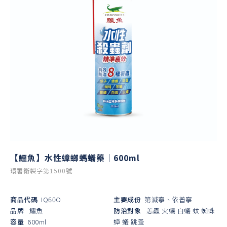
【鱷魚】水性蟑螂螞蟻藥｜600ml
環署衛製字第1500號
商品代碼
IQ60O
主要成份
第滅寧、依普寧
品牌
鱷魚
防治對象
恙蟲
火蟻
白蟻
蚊
蜘蛛
容量
600ml
蟑
蟻
跳蚤