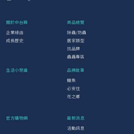
關於中台興
商品總覽
企業緣由
除蟲/防蟲
成長歷史
居家類型
找品牌
蟲蟲專區
生活小常識
品牌故事
鱷魚
必安住
花之鄉
官方購物網
最新消息
活動訊息