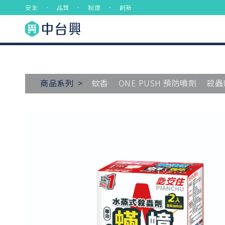
安全 ． 品質 ． 制度 ． 創新
商品系列 >
蚊香
ONE PUSH 預防噴劑
殺蟲