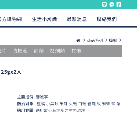
官方購物網
生活小常識
最新消息
聯絡我們
商品系列
蟑螂
蟲片
防蚊液
餌劑
黏劑類
其他
5gx2入
主要成份
賽滅寧
防治對象
塵螨
小黑蚊
果蠅
火蟻
白蟻
蒼蠅
蚊
蜘蛛
蟑
蟻
適用範圍
適用於公私場所之室內環境