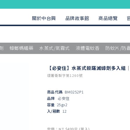
關於中台興
品牌故事館
商品總覽
劑
蟑螂螞蟻藥
水蒸式/氣霧式
液體電蚊香
防蚊片/防
【必安住】水蒸式殺蹣滅蟑劑多入組｜2
環署衛製字第1260號
商品代碼
BM0252P1
品牌
必安住
容量
25gx2
入/箱數
12
定價：NT $499元 (單入)