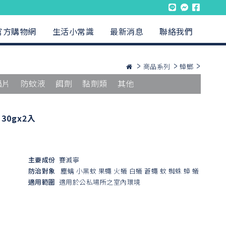
官方購物網
生活小常識
最新消息
聯絡我們
商品系列
蟑螂
蟲片
防蚊液
餌劑
黏劑類
其他
0gx2入
主要成份
賽滅寧
防治對象
塵螨
小黑蚊
果蠅
火蟻
白蟻
蒼蠅
蚊
蜘蛛
蟑
蟻
適用範圍
適用於公私場所之室內環境