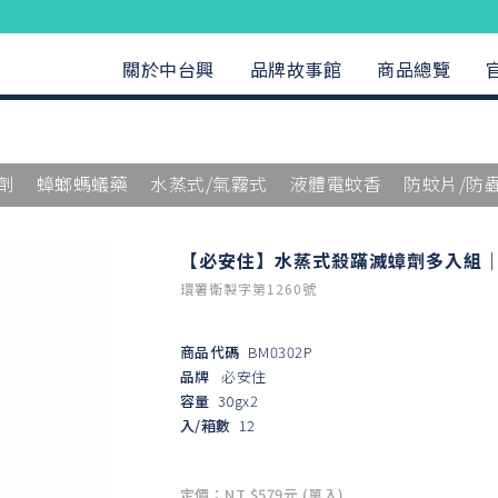
關於中台興
品牌故事館
商品總覽
劑
蟑螂螞蟻藥
水蒸式/氣霧式
液體電蚊香
防蚊片/防
【必安住】水蒸式殺蹣滅蟑劑多入組｜3
環署衛製字第1260號
商品代碼
BM0302P
品牌
必安住
容量
30gx2
入/箱數
12
定價：NT $579元 (單入)