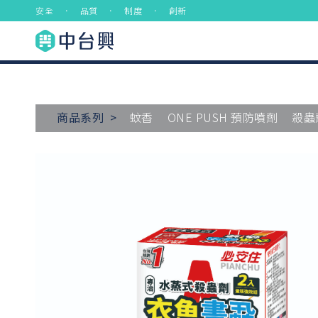
安全 ． 品質 ． 制度 ． 創新
商品系列 >
蚊香
ONE PUSH 預防噴劑
殺蟲