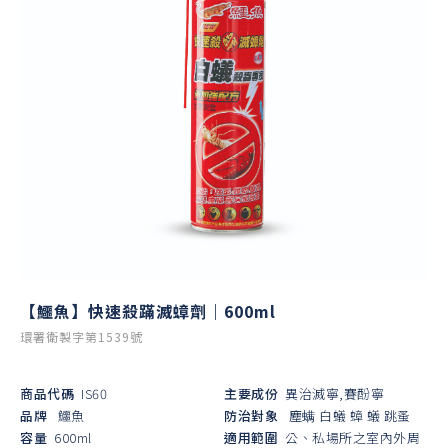
【鱷魚】快速殺蹣滅蟑劑｜600ml
環署衛製字第1539號
商品代碼
IS60
主要成份
異治滅寧,賽酚寧
品牌
鱷魚
防治對象
塵螨
白蟻
蟑
蟻
跳蚤
容量
600ml
適用範圍
公、私場所之室內外周