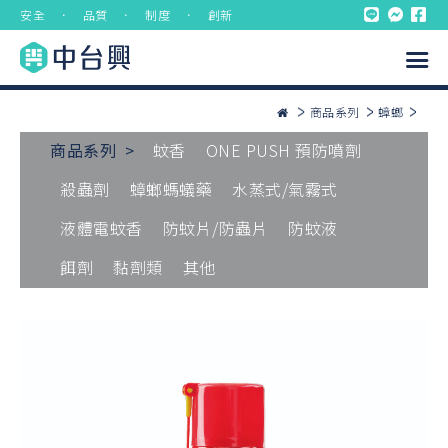
安全 ． 品質 ． 制度 ． 創新
商品系列
蟑螂
商品系列 >
蚊香
ONE PUSH 預防噴劑
殺蟲劑
蟑螂螞蟻藥
水蒸式/氣霧式
液體電蚊香
防蚊片/防蟲片
防蚊液
餌劑
黏劑類
其他