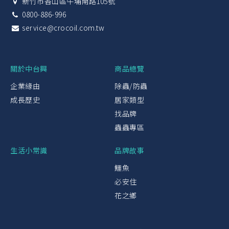
新竹市香山區牛埔南路105號
0800-886-996
service@crocoil.com.tw
關於中台興
商品總覽
企業緣由
除蟲/防蟲
成長歷史
居家類型
找品牌
蟲蟲專區
生活小常識
品牌故事
鱷魚
必安住
花之鄉