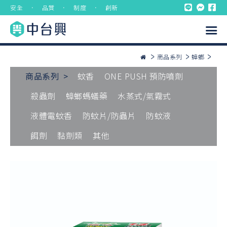
安全 ． 品質 ． 制度 ． 創新
商品系列
蟑螂
商品系列 >
蚊香
ONE PUSH 預防噴劑
殺蟲劑
蟑螂螞蟻藥
水蒸式/氣霧式
液體電蚊香
防蚊片/防蟲片
防蚊液
餌劑
黏劑類
其他