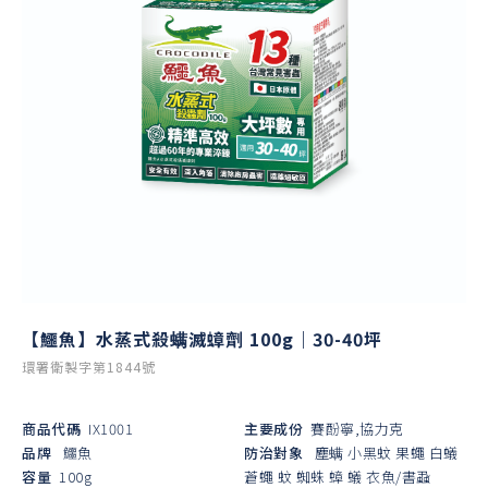
【鱷魚】水蒸式殺螨滅蟑劑 100g｜30-40坪
環署衛製字第1844號
商品代碼
IX1001
主要成份
賽酚寧,協力克
品牌
鱷魚
防治對象
塵螨
小黑蚊
果蠅
白蟻
容量
100g
蒼蠅
蚊
蜘蛛
蟑
蟻
衣魚/書蝨