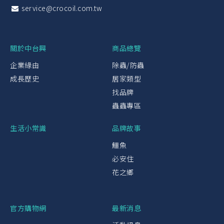
service@crocoil.com.tw
關於中台興
商品總覽
企業緣由
除蟲/防蟲
成長歷史
居家類型
找品牌
蟲蟲專區
生活小常識
品牌故事
鱷魚
必安住
花之鄉
官方購物網
最新消息