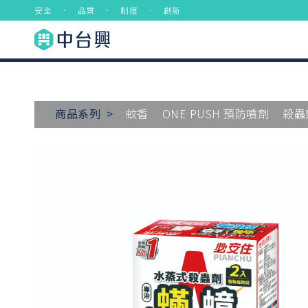
安全 ． 品質 ． 制度 ． 創新
商品系列 >
蚊香
ONE PUSH 預防噴劑
殺蟲