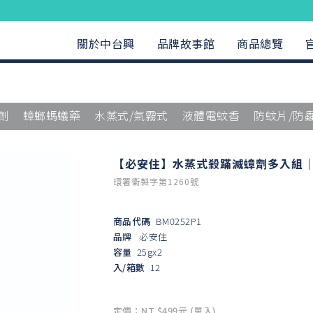
關於中台興
品牌故事館
商品總覽
劑
蟑螂螞蟻藥
水蒸式/氣霧式
液體電蚊香
防蚊片/防
【必安住】水蒸式殺蹣滅蟑劑多入組｜2
環署衛製字第1260號
商品代碼
BM0252P1
品牌
必安住
容量
25gx2
入/箱數
12
定價：NT $499元 (單入)