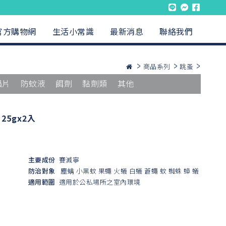
官方購物網
生活小常識
最新消息
聯絡我們
商品系列
跳蚤
蟲片
防蚊液
餌劑
黏劑類
其他
5gx2入
主要成份
賽滅寧
防治對象
塵螨
小黑蚊
果蠅
火蟻
白蟻
蒼蠅
蚊
蜘蛛
蟑
蟻
適用範圍
適用於公私場所之室內環境