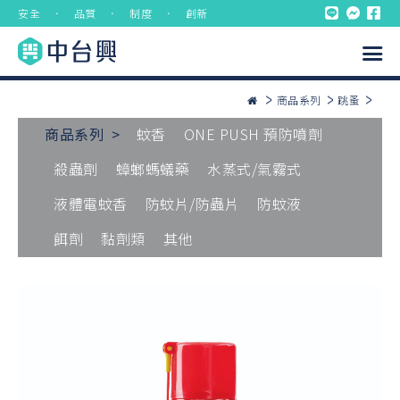
安全 ． 品質 ． 制度 ． 創新
商品系列
跳蚤
商品系列 >
蚊香
ONE PUSH 預防噴劑
殺蟲劑
蟑螂螞蟻藥
水蒸式/氣霧式
液體電蚊香
防蚊片/防蟲片
防蚊液
餌劑
黏劑類
其他