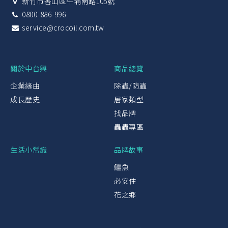
新竹市香山區牛埔南路105號
0800-886-996
service@crocoil.com.tw
關於中台興
商品總覽
企業緣由
除蟲/防蟲
成長歷史
居家類型
找品牌
蟲蟲專區
生活小常識
品牌故事
鱷魚
必安住
花之鄉