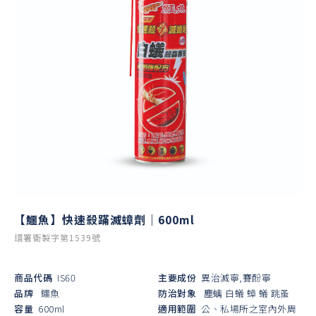
【鱷魚】快速殺蹣滅蟑劑｜600ml
環署衛製字第1539號
商品代碼
IS60
主要成份
異治滅寧,賽酚寧
品牌
鱷魚
防治對象
塵螨
白蟻
蟑
蟻
跳蚤
容量
600ml
適用範圍
公、私場所之室內外周