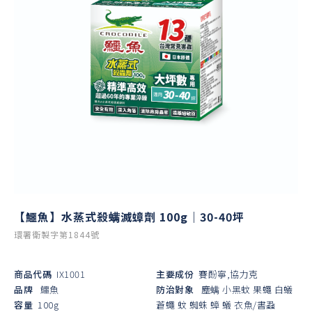
【鱷魚】水蒸式殺螨滅蟑劑 100g｜30-40坪
環署衛製字第1844號
商品代碼
IX1001
主要成份
賽酚寧,協力克
品牌
鱷魚
防治對象
塵螨
小黑蚊
果蠅
白蟻
容量
100g
蒼蠅
蚊
蜘蛛
蟑
蟻
衣魚/書蝨