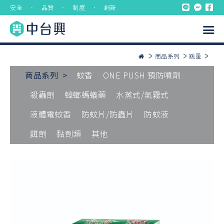
安全 ． 品質 ． 制度 ． 創新
商品系列
跳蚤
商品系列 >
蚊香
ONE PUSH 預防噴劑
殺蟲劑
蟑螂螞蟻藥
水蒸式/氣霧式
液體電蚊香
防蚊片/防蟲片
防蚊液
餌劑
黏劑類
其他