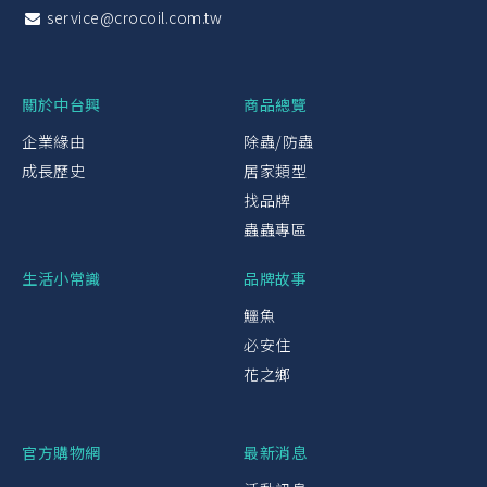
service@crocoil.com.tw
關於中台興
商品總覽
企業緣由
除蟲/防蟲
成長歷史
居家類型
找品牌
蟲蟲專區
生活小常識
品牌故事
鱷魚
必安住
花之鄉
官方購物網
最新消息