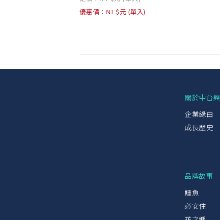
優惠價：NT $元 (單入)
關於中台
企業緣由
成長歷史
品牌故事
鱷魚
必安住
花之鄉