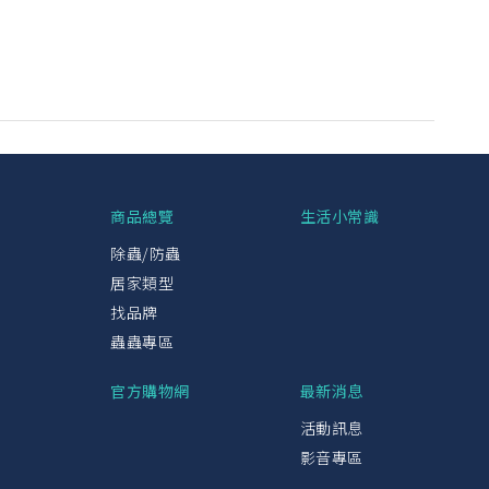
興
商品總覽
生活小常識
除蟲/防蟲
居家類型
找品牌
蟲蟲專區
官方購物網
最新消息
活動訊息
影音專區