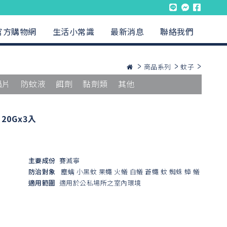
官方購物網
生活小常識
最新消息
聯絡我們
商品系列
蚊子
蟲片
防蚊液
餌劑
黏劑類
其他
0Gx3入
主要成份
賽滅寧
防治對象
塵螨
小黑蚊
果蠅
火蟻
白蟻
蒼蠅
蚊
蜘蛛
蟑
蟻
適用範圍
適用於公私場所之室內環境