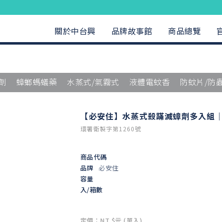
關於中台興
品牌故事館
商品總覽
劑
蟑螂螞蟻藥
水蒸式/氣霧式
液體電蚊香
防蚊片/防
【必安住】水蒸式殺蹣滅蟑劑多入組｜2
環署衛製字第1260號
商品代碼
品牌
必安住
容量
入/箱數
定價：NT $元 (單入)