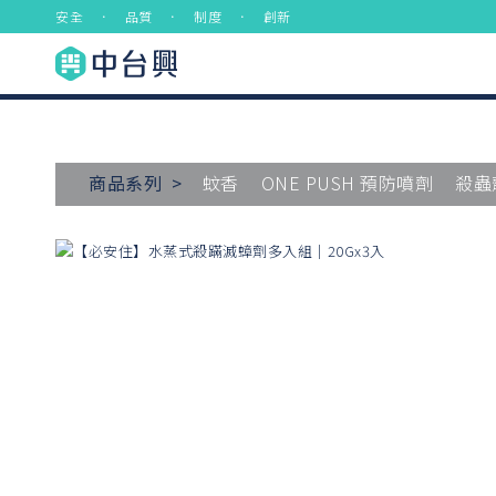
安全 ． 品質 ． 制度 ． 創新
商品系列 >
蚊香
ONE PUSH 預防噴劑
殺蟲