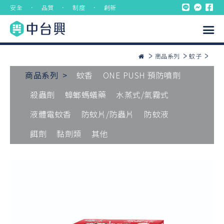
安全 ． 品質 ． 制度 ． 創新
商品系列
蚊子
商品系列 >
蚊香
ONE PUSH 預防噴劑
殺蟲劑
蟑螂螞蟻藥
水蒸式/氣霧式
液體電蚊香
防蚊片/防蟲片
防蚊液
餌劑
黏劑類
其他