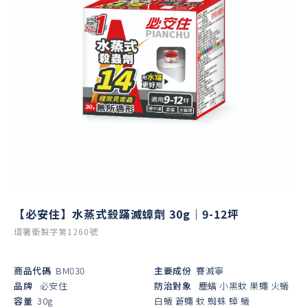
【必安住】水蒸式殺蹣滅蟑劑 30g｜9-12坪
環署衛製字第1260號
商品代碼
BM030
主要成份
賽滅寧
品牌
必安住
防治對象
塵螨
小黑蚊
果蠅
火蟻
容量
30g
白蟻
蒼蠅
蚊
蜘蛛
蟑
蟻