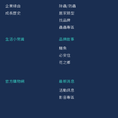
企業緣由
除蟲/防蟲
成長歷史
居家類型
找品牌
蟲蟲專區
生活小常識
品牌故事
鱷魚
必安住
花之鄉
官方購物網
最新消息
活動訊息
影音專區