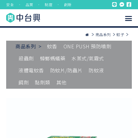
安全 ． 品質 ． 制度 ． 創新
商品系列
蚊子
商品系列 >
蚊香
ONE PUSH 預防噴劑
殺蟲劑
蟑螂螞蟻藥
水蒸式/氣霧式
液體電蚊香
防蚊片/防蟲片
防蚊液
餌劑
黏劑類
其他