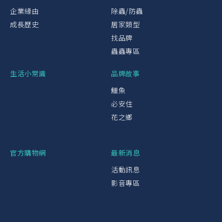
企業緣由
除蟲/防蟲
成長歷史
居家類型
找品牌
蟲蟲專區
生活小常識
品牌故事
鱷魚
必安住
花之鄉
官方購物網
最新消息
活動訊息
影音專區