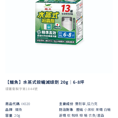
【鱷魚】水蒸式殺螨滅蟑劑 20g｜6-8坪
環署衛製字第1844號
商品代碼
IX020
主要成份
賽酚寧,協力克
品牌
鱷魚
防治對象
塵螨
小黑蚊
果蠅
白蟻
容量
20g
蒼蠅
蚊
蜘蛛
蟑
蟻
衣魚/書蝨