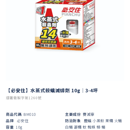
【必安住】水蒸式殺螨滅蟑劑 10g｜3-4坪
環署衛製字第1260號
商品代碼
BM010
主要成份
賽滅寧
品牌
必安住
防治對象
塵螨
小黑蚊
果蠅
火蟻
容量
10g
白蟻
蒼蠅
蚊
蜘蛛
蟑
蟻