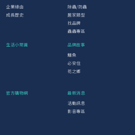
企業緣由
除蟲/防蟲
成長歷史
居家類型
找品牌
蟲蟲專區
生活小常識
品牌故事
鱷魚
必安住
花之鄉
官方購物網
最新消息
活動訊息
影音專區