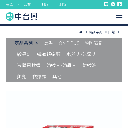
安全 ． 品質 ． 制度 ． 創新
商品系列
白蟻
商品系列 >
蚊香
ONE PUSH 預防噴劑
殺蟲劑
蟑螂螞蟻藥
水蒸式/氣霧式
液體電蚊香
防蚊片/防蟲片
防蚊液
餌劑
黏劑類
其他