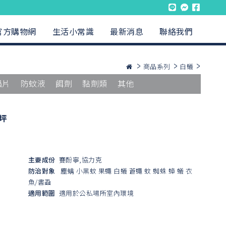
官方購物網
生活小常識
最新消息
聯絡我們
商品系列
白蟻
蟲片
防蚊液
餌劑
黏劑類
其他
8坪
主要成份
賽酚寧,協力克
防治對象
塵螨
小黑蚊
果蠅
白蟻
蒼蠅
蚊
蜘蛛
蟑
蟻
衣
魚/書蝨
適用範圍
適用於公私場所室內環境