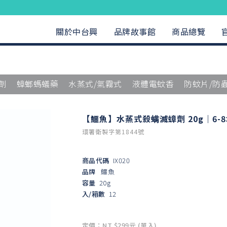
關於中台興
品牌故事館
商品總覽
劑
蟑螂螞蟻藥
水蒸式/氣霧式
液體電蚊香
防蚊片/防
【鱷魚】水蒸式殺螨滅蟑劑 20g｜6-
環署衛製字第1844號
商品代碼
IX020
品牌
鱷魚
容量
20g
入/箱數
12
定價：NT $299元 (單入)