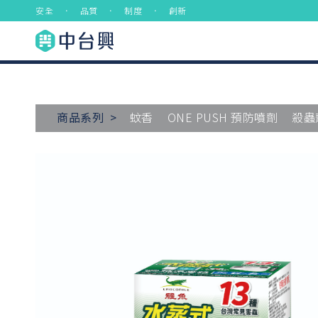
安全 ． 品質 ． 制度 ． 創新
商品系列 >
蚊香
ONE PUSH 預防噴劑
殺蟲